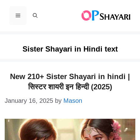
Skip
to
Menu
content
Sister Shayari in Hindi text
New 210+ Sister Shayari in hindi |
सिस्टर शायरी इन हिन्दी (2025)
January 16, 2025
by
Mason