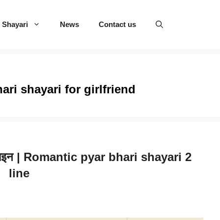
Shayari
News
Contact us
ri shayari for girlfriend
दो लाइन | Romantic pyar bhari shayari 2
line