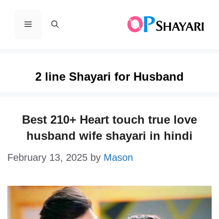
Skip
to
Menu
content
2 line Shayari for Husband
Best 210+ Heart touch true love
husband wife shayari in hindi
February 13, 2025
by
Mason