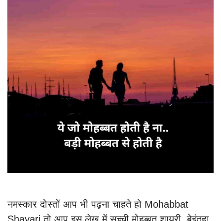
नमस्कार दोस्तों आप भी पढ़ना चाहते हो Mohabbat
Shayari तो आप इस लेख में सच्ची मोहब्बत शायरी, बेइंतहा